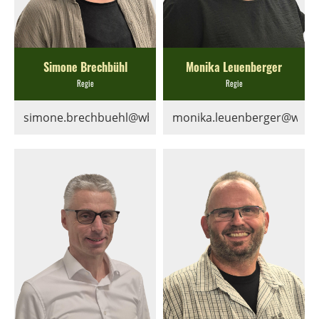
Simone Brechbühl
Monika Leuenberger
Regie
Regie
simone.brechbuehl@wbhw.ch
monika.leuenberger@wbh