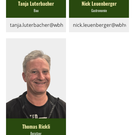
Tanja Luterbacher
Nick Leuenberger
Bau
Gastronomie
tanja.luterbacher@wbhw.ch
nick.leuenberger@wbhw.c
Thomas Rickli
Beisitzer