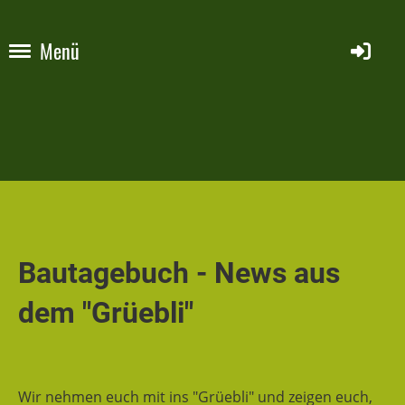
Menü
Bautagebuch - News aus
dem "Grüebli"
Wir nehmen euch mit ins "Grüebli" und zeigen euch,